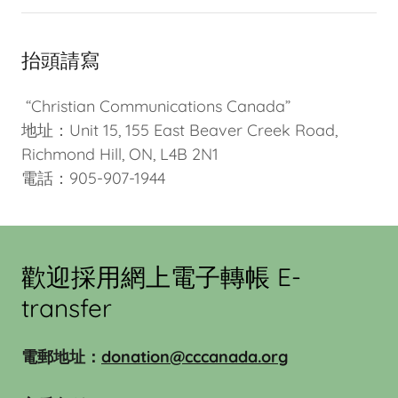
抬頭請寫
“Christian Communications Canada”
地址：Unit 15, 155 East Beaver Creek Road,
Richmond Hill, ON, L4B 2N1
電話：905-907-1944
歡迎採用網上電子轉帳 E-
transfer
電郵地址：
donation@cccanada.org