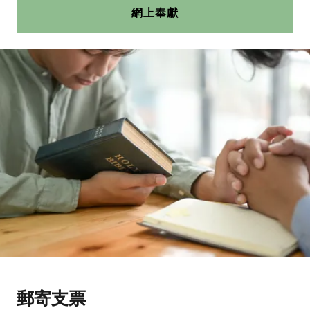
網上奉獻
郵寄支票