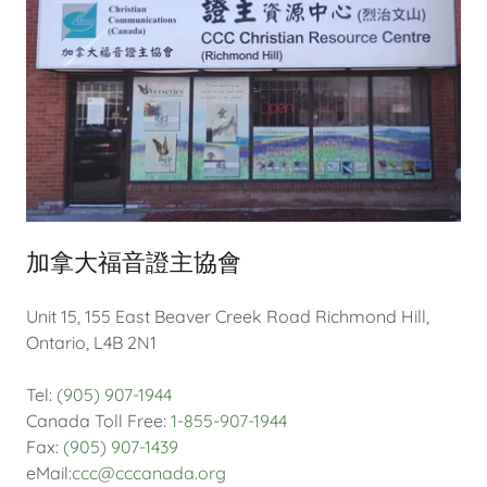
加拿大福音證主協會
Unit 15, 155 East Beaver Creek Road Richmond Hill,
Ontario, L4B 2N1
Tel:
(905) 907-1944
Canada Toll Free:
1-855-907-1944
Fax:
(905) 907-1439
eMail:
ccc@cccanada.org