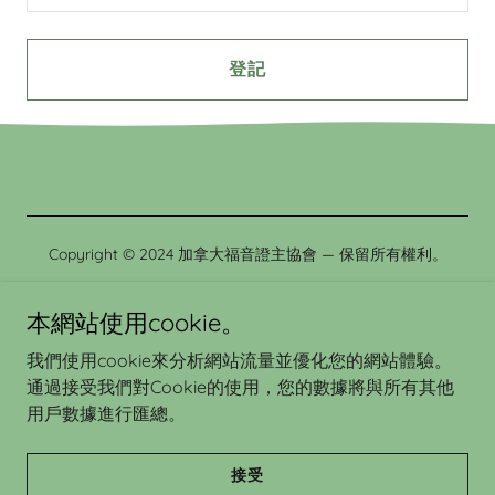
登記
Copyright © 2024 加拿大福音證主協會 — 保留所有權利。
本網站使用cookie。
我們使用cookie來分析網站流量並優化您的網站體驗。
Powered by
通過接受我們對Cookie的使用，您的數據將與所有其他
用戶數據進行匯總。
網上書店 Online Bookstore
接受